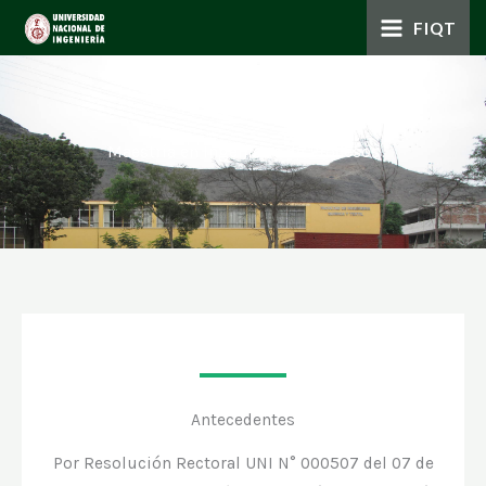
Skip
MAIN
FIQT
to
MENU
content
Maestría en Ingeniería de Procesos
Antecedentes
Por Resolución Rectoral UNI N° 000507 del 07 de